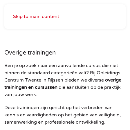
Skip to main content
Overige trainingen
Ben
je
op
zoek
naar
een
aanvullende
cursus
die
niet
binnen
de
standaard
categorieën
valt?
Bij
Opleidings
Centrum
Twente
in
Rijssen
bieden
we
diverse
overige
trainingen
en
cursussen
die
aansluiten
op
de
praktijk
van
jouw
werk.
Deze
trainingen
zijn
gericht
op
het
verbreden
van
kennis
en
vaardigheden
op
het
gebied
van
veiligheid,
samenwerking
en
professionele
ontwikkeling.